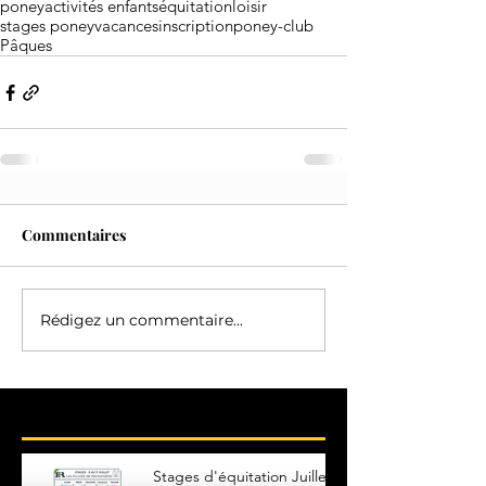
poney
activités enfants
équitation
loisir
stages poney
vacances
inscription
poney-club
Pâques
Commentaires
Rédigez un commentaire...
Posts Récents
Stages d'équitation Juillet