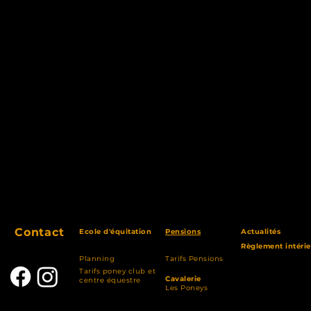
Contact
Ecole d'équitation
Pensions
Actu
alités
Règleme
nt intéri
Plan
ning
Tarifs Pensions
Tarifs poney club et
Cavalerie
centre équestre
Les Poneys