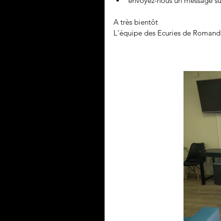
envoyez-nous un message sur
A très bientôt
L'équipe des Ecuries de Romand