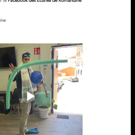
 le 
Facebook des Ecuries de Romandine
ine