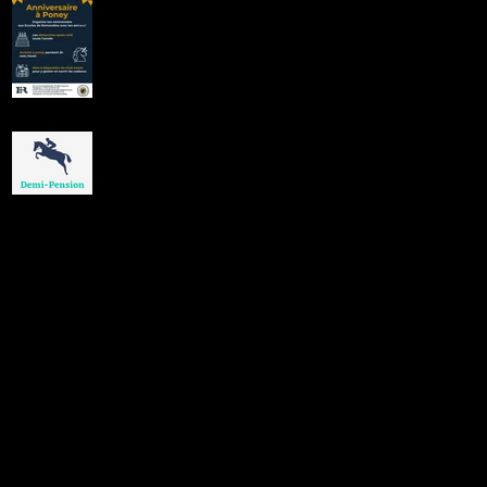
anniversaire à
poney aux Ecuries
de Romandine !
Des demi-pensions
sur cheval ou poney
de club !