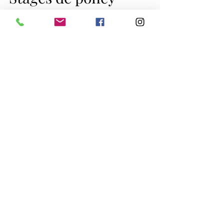
Stages de poney
vacances de Printemps
2025
Stages de poney vacances de Printemps 2025 A
partir de 4 ans. Les places sont limitées .
Goûter/repas non fourni. Inscriptions auprès
de...
Posts Récents